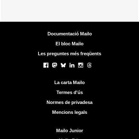
Més informació
Documentació Mailo
El bloc Mailo
Les preguntes més freqüents
Xarxes socials
Facebook
Mastodon
Bluesky
LinkedIn
Instagram
Threads
Links útils
La carta Mailo
Termes d'ús
Normes de privadesa
Mencions legals
Descobreix Mailo
Mailo Junior