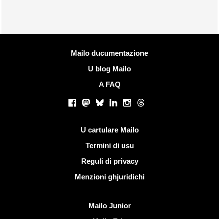
Più infurmazione
Mailo ducumentazione
U blog Mailo
A FAQ
Rete suciale
Facebook
Mastodon
Bluesky
LinkedIn
Instagram
Threads
Ligami utili
U cartulare Mailo
Termini di usu
Reguli di privacy
Menzioni ghjuridichi
Scopre Mailo
Mailo Junior