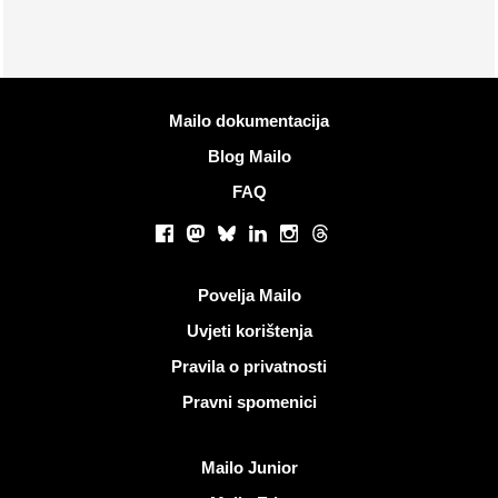
Više informacija
Mailo dokumentacija
Blog Mailo
FAQ
Društvene mreže
Facebook
Mastodon
Bluesky
LinkedIn
Instagram
Threads
Korisni linkovi
Povelja Mailo
Uvjeti korištenja
Pravila o privatnosti
Pravni spomenici
Otkrijte Mailo
Mailo Junior