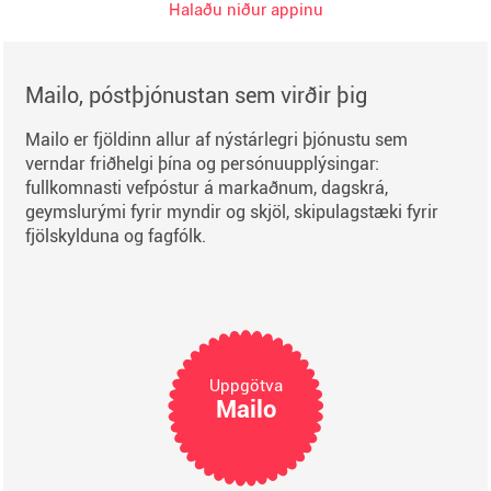
Halaðu niður appinu
Mailo, póstþjónustan sem virðir þig
Mailo er fjöldinn allur af nýstárlegri þjónustu sem
verndar friðhelgi þína og persónuupplýsingar:
fullkomnasti vefpóstur á markaðnum, dagskrá,
geymslurými fyrir myndir og skjöl, skipulagstæki fyrir
fjölskylduna og fagfólk.
Uppgötva
Mailo