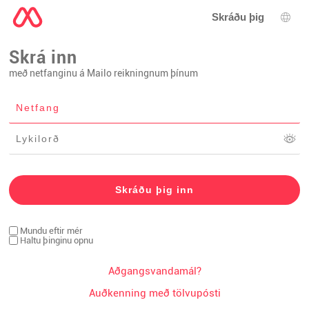
Skráðu þig
Tung
Skrá inn
með netfanginu á Mailo reikningnum þínum
Mundu eftir mér
Haltu þinginu opnu
Aðgangsvandamál?
Auðkenning með tölvupósti