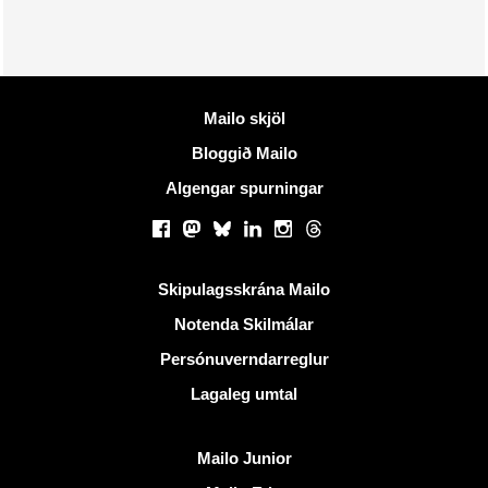
Meiri upplýsingar
Mailo skjöl
Bloggið Mailo
Algengar spurningar
Samfélagsmiðlar
Facebook
Mastodon
Bluesky
LinkedIn
Instagram
Threads
Gagnlegir krækjur
Skipulagsskrána Mailo
Notenda Skilmálar
Persónuverndarreglur
Lagaleg umtal
Uppgötva Mailo
Mailo Junior