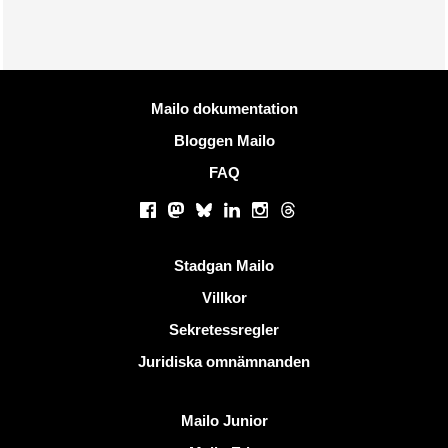
Mer information
Mailo dokumentation
Bloggen Mailo
FAQ
Sociala nätverk
Facebook
Mastodon
Bluesky
LinkedIn
Instagram
Threads
Användbara länkar
Stadgan Mailo
Villkor
Sekretessregler
Juridiska omnämnanden
Upptäck Mailo
Mailo Junior