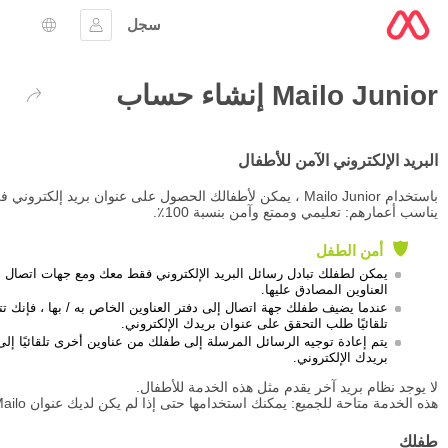
سجل
تسجيل الدخول
اختيار ال
Mailo Junior إنشاء حساب
العودة
البريد الإلكتروني الآمن للأطفال
باستخدام Mailo Junior ، يمكن لأطفالك الحصول على عنوان بريد إلكترون
يناسب أعمارهم: تعليمي وممتع وآمن بنسبة 100٪.
أمن الطفل
يمكن لطفلك تبادل رسائل البريد الإلكتروني فقط معك ومع جهات اتصال د
العناوين المصادق عليها.
عندما يضيف طفلك جهة اتصال إلى دفتر العناوين الخاص به / بها ، فإنك تت
تلقائيًا طلب التحقق على عنوان بريدك الإلكتروني.
يتم إعادة توجيه الرسائل المرسلة إلى طفلك من عناوين أخرى تلقائيًا إل
بريدك الإلكتروني.
لا يوجد نظام بريد آخر يقدم مثل هذه الخدمة للأطفال.
هذه الخدمة متاحة للجميع: يمكنك استخدامها حتى إذا لم يكن لديك عنوان Mailo بنفسك.
طفلك