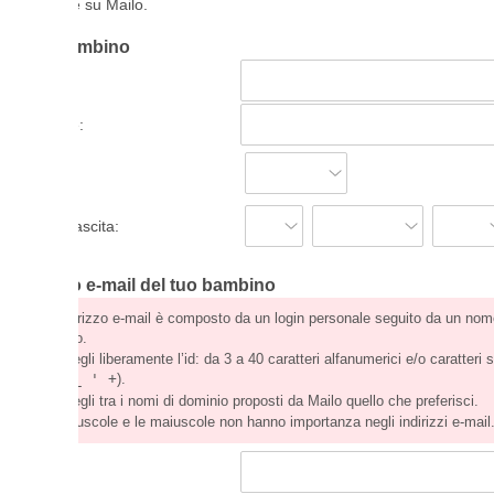
 su Mailo.
bambino
:
ascita:
o e-mail del tuo bambino
irizzo e-mail è composto da un login personale seguito da un nome di
o.
gli liberamente l’id: da 3 a 40 caratteri alfanumerici e/o caratteri speciali (
-
_ ' +
).
gli tra i nomi di dominio proposti da Mailo quello che preferisci.
scole e le maiuscole non hanno importanza negli indirizzi e-mail.