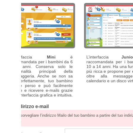
nterfaccia
Mini
è
L’interfaccia
Junior
è
mandata per i bambini da 6
raccomandata per i bambini da
anni. Conserva solo le
10 a 14 anni. Ha una funzionalità
onalità principali della
più ricca e propone per esempio,
ggeria. Anche se non sa
oltre alla messaggeria, un
perfettamente, tuo bambino
calendario e un disco virtuale.
 perso e può facilmente
re e ricevere e-mails grazie
nterfaccia grafica e intuitiva.
dirizzo e-mail
sorvegliare l’indirizzo Mailo del tuo bambino a partire del tuo indirizzo e-mail
.