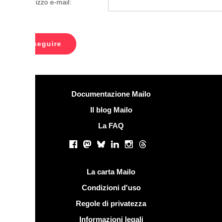
irizzo e-mail:
formazioni
Documentazione Mailo
Il blog Mailo
La FAQ
 networks
Facebook
Mastodon
Bluesky
LinkedIn
Instagram
Threads
li
La carta Mailo
Condizioni d'uso
Regole di privatezza
Informazioni legali