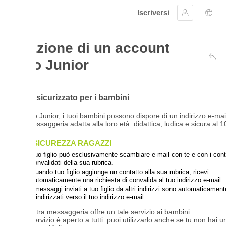
Iscriversi
Collegarsi
Scelta della li
zione di un account
o Junior
Ritorno alla pagi
 sicurizzato per i bambini
Junior, i tuoi bambini possono dispore di un indirizzo e-mail all'interno
ssaggeria adatta alla loro età: didattica, ludica e sicura al 100%.
SICUREZZA RAGAZZI
uo figlio può esclusivamente scambiare e-mail con te e con i contatti
nvalidati della sua rubrica.
uando tuo figlio aggiunge un contatto alla sua rubrica, ricevi
utomaticamente una richiesta di convalida al tuo indirizzo e-mail.
 messaggi inviati a tuo figlio da altri indirizzi sono automaticamente
indirizzati verso il tuo indirizzo e-mail.
tra messaggeria offre un tale servizio ai bambini.
vizio è aperto a tutti: puoi utilizzarlo anche se tu non hai un indirizzo