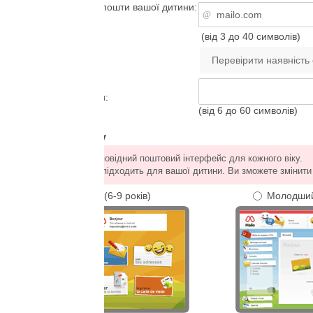
пошти вашої дитини:
(від 3 до 40 символів)
:
(від 6 до 60 символів)
у
повідний поштовий інтерфейс для кожного віку.
 підходить для вашої дитини. Ви зможете змінити його пізніше.
(6-9 років)
Молодший (10-14 років)