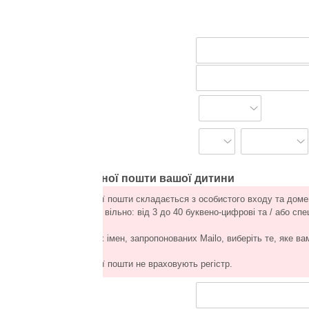
ної пошти вашої дитини
 пошти складається з особистого входу та доменного імені.
вільно: від 3 до 40 буквено-цифрові та / або спеціальні символи (
- .
імен, запропонованих Mailo, виберіть те, яке вам більше
 пошти не враховують регістр.