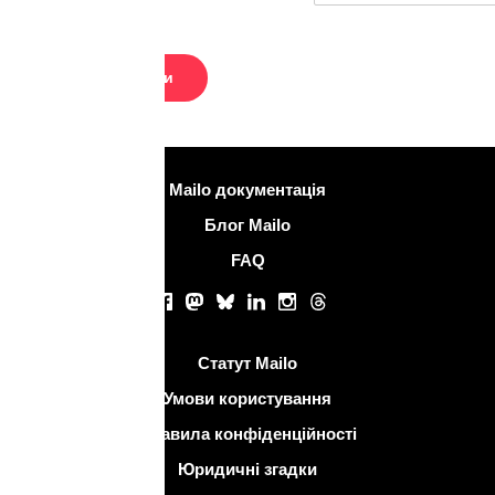
ції
Mailo документація
Блог Mailo
FAQ
і
acebook
Mastodon
Bluesky
LinkedIn
Instagram
Threads
ння
Статут Mailo
Умови користування
авила конфіденційності
Юридичні згадки