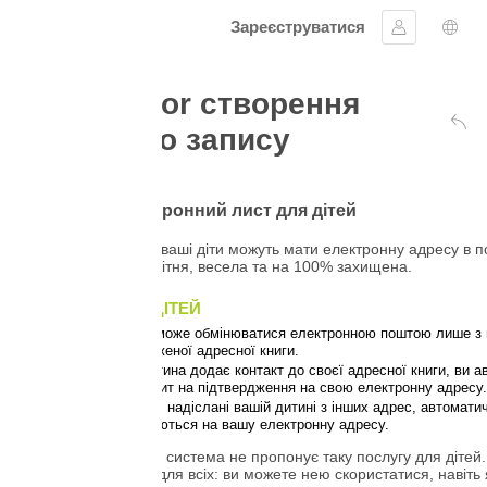
Зареєструватися
Увійти
Вибір мови
ior створення
о запису
Назад до сторінки автентифі
ронний лист для дітей
 ваші діти можуть мати електронну адресу в поштовій системі, яка
світня, весела та на 100% захищена.
ІТЕЙ
оже обмінюватися електронною поштою лише з вами та контактами
еної адресної книги.
ина додає контакт до своєї адресної книги, ви автоматично
ит на підтвердження на свою електронну адресу.
 надіслані вашій дитині з інших адрес, автоматично
ться на вашу електронну адресу.
система не пропонує таку послугу для дітей.
для всіх: ви можете нею скористатися, навіть якщо у вас немає