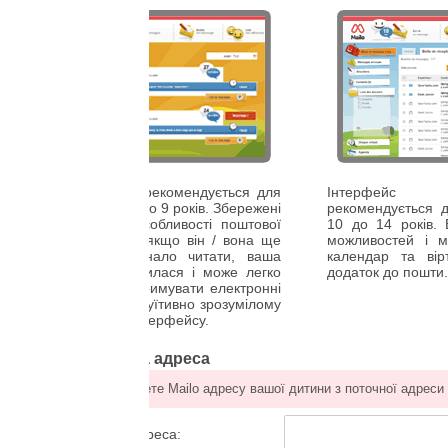
екомендується для
Інтерфейс
Молодший
 до 9 років. Збережені
рекомендується для дітей у віці від
обливості поштової
10 до 14 років. Він містить більше
 якщо він / вона ще
можливостей і містить, наприклад,
ало читати, ваша
календар та віртуальний диск на
илася і може легко
додаток до пошти.
римувати електронні
туїтивно зрозумілому
терфейсу.
 адреса
е Mailo адресу вашої дитини з поточної адреси електронної пошти.
реса: