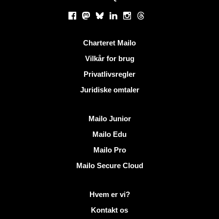
Sociale netværk
Facebook
Mastodon
Bluesky
LinkedIn
Instagram
Threads
Nyttige links
Charteret Mailo
Vilkår for brug
Privatlivsregler
Juridiske omtaler
Opdag Mailo
Mailo Junior
Mailo Edu
Mailo Pro
Mailo Secure Cloud
Flere oplysninger på Mailo
Hvem er vi?
Kontakt os