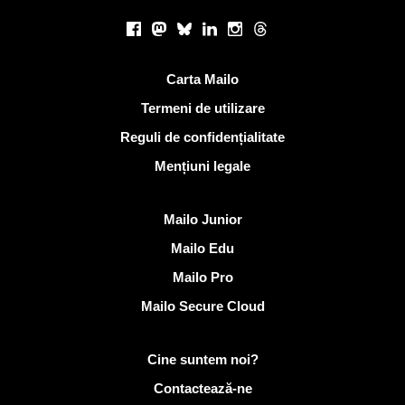
Retele sociale
Facebook
Mastodon
Bluesky
LinkedIn
Instagram
Threads
Link-uri utile
Carta Mailo
Termeni de utilizare
Reguli de confidențialitate
Mențiuni legale
Descoperi Mailo
Mailo Junior
Mailo Edu
Mailo Pro
Mailo Secure Cloud
Mai multe informații despre Mailo
Cine suntem noi?
Contactează-ne