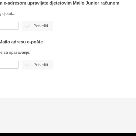
jom e-adresom upravljate djetetovim Mailo Junior računom
 djeteta:
 Mailo adresu e-pošte
te za spašavanje: