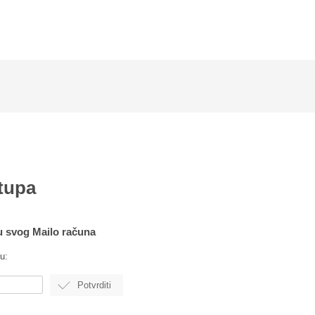
tupa
ku svog Mailo računa
u: