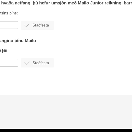
 hvaða netfangi þú hefur umsjón með Mailo Junior reikningi bar
nsins þíns:
fanginu þínu Mailo
 þitt: