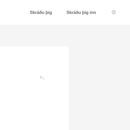
Skráðu þig
Skráðu þig inn
Tungum
Aftur