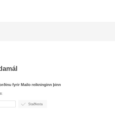
damál
lorðinu fyrir Mailo reikninginn þinn
t: