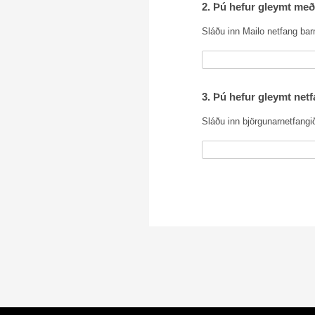
2. Þú hefur gleymt með
Sláðu inn Mailo netfang bar
3. Þú hefur gleymt net
Sláðu inn björgunarnetfangið