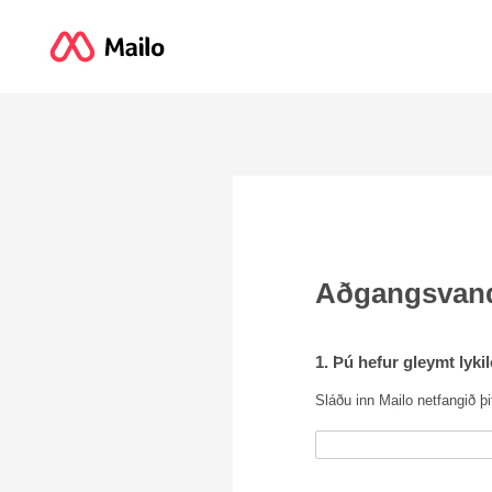
Aðgangsvan
1. Þú hefur gleymt lyki
Sláðu inn Mailo netfangið þit