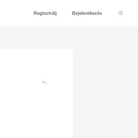
Regisztrálj
Bejelentkezés
Nyelv k
Vissza