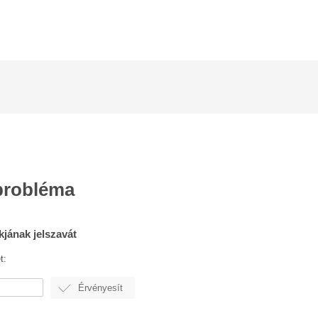
probléma
ókjának jelszavát
t: