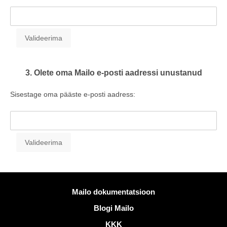
3. Olete oma Mailo e-posti aadressi unustanud
Sisestage oma pääste e-posti aadress:
Rohkem informatsiooni
Mailo dokumentatsioon
Blogi Mailo
KKK