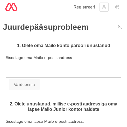
Registreeri
Logi sisse
Keel
Juurdepääsuprobleem
Taga
1. Olete oma Mailo konto parooli unustanud
Sisestage oma Mailo e-posti aadress:
2. Olete unustanud, millise e-posti aadressiga oma
lapse Mailo Junior kontot haldate
Sisestage oma lapse Mailo e-posti aadress: