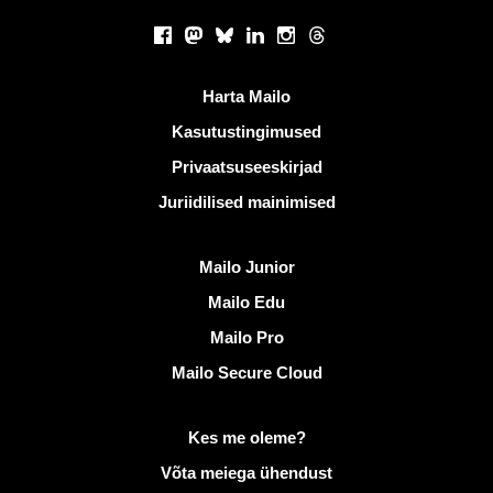
Sotsiaalsed võrgustikud
Facebook
Mastodon
Bluesky
LinkedIn
Instagram
Threads
Kasulikud lingid
Harta Mailo
Kasutustingimused
Privaatsuseeskirjad
Juriidilised mainimised
Avastama Mailo
Mailo Junior
Mailo Edu
Mailo Pro
Mailo Secure Cloud
Lisateave saidil Mailo
Kes me oleme?
Võta meiega ühendust