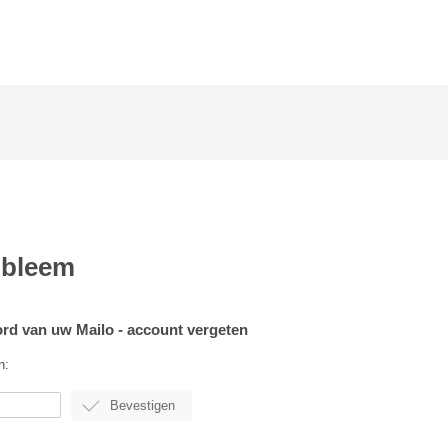
obleem
rd van uw Mailo - account vergeten
n: