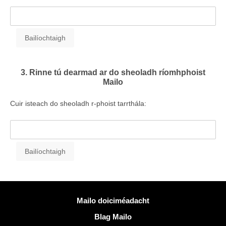
3. Rinne tú dearmad ar do sheoladh ríomhphoist
Mailo
Cuir isteach do sheoladh r-phoist tarrthála:
Tuilleadh eolais
Mailo doiciméadacht
Blag Mailo