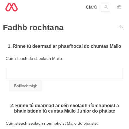
Clarú
Sínigh iste
Rogh
Fadhb rochtana
Siar
1. Rinne tú dearmad ar phasfhocal do chuntas Mailo
Cuir isteach do sheoladh Mailo:
2. Rinne tú dearmad ar cén seoladh ríomhphoist a
bhainistíonn tú cuntas Mailo Junior do pháiste
Cuir isteach seoladh ríomhphoist Mailo do pháiste: