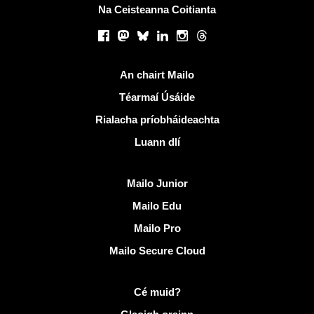
Na Ceisteanna Coitianta
Líonraí sóisialta
Facebook
Mastodon
Bluesky
LinkedIn
Instagram
Threads
Naisc úsáideacha
An chairt Mailo
Téarmaí Úsáide
Rialacha príobháideachta
Luann dlí
Faigh amach Mailo
Mailo Junior
Mailo Edu
Mailo Pro
Mailo Secure Cloud
Tuilleadh eolais ar Mailo
Cé muid?