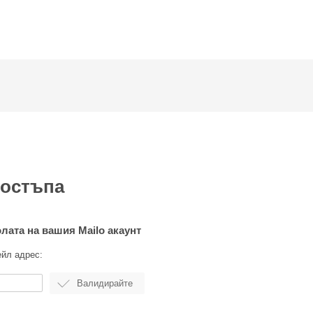
достъпа
олата на вашия Mailo акаунт
ейл адрес: