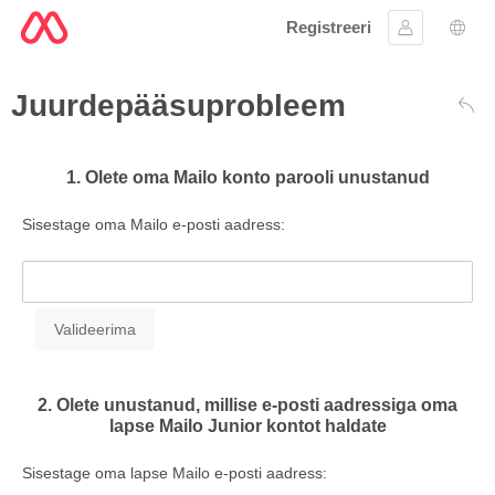
Registreeri
Logi sisse
Keel
Juurdepääsuprobleem
Taga
1. Olete oma Mailo konto parooli unustanud
Sisestage oma Mailo e-posti aadress:
2. Olete unustanud, millise e-posti aadressiga oma
lapse Mailo Junior kontot haldate
Sisestage oma lapse Mailo e-posti aadress: