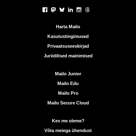
Sotsiaalsed võrgustikud
Facebook
Mastodon
Bluesky
LinkedIn
Instagram
Threads
Kasulikud lingid
Harta Mailo
Kasutustingimused
Privaatsuseeskirjad
Juriidilised mainimised
Avastama Mailo
Mailo Junior
Mailo Edu
Mailo Pro
Mailo Secure Cloud
Lisateave saidil Mailo
Kes me oleme?
Võta meiega ühendust