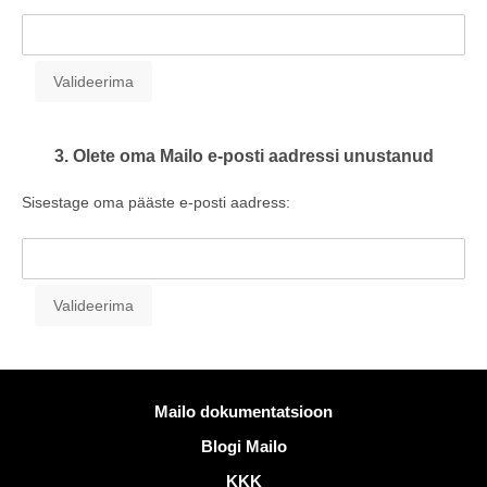
3. Olete oma Mailo e-posti aadressi unustanud
Sisestage oma pääste e-posti aadress:
Rohkem informatsiooni
Mailo dokumentatsioon
Blogi Mailo
KKK