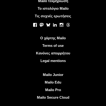
Περισσότερες πληροφορίες
Mailo τεκμηρίωση
Το ιστολόγιο Mailo
Τις συχνές ερωτήσεις
Κοινωνικά δίκτυα
Facebook
Mastodon
Bluesky
LinkedIn
Instagram
Threads
Χρήσιμοι σύνδεσμοι
Ο χάρτης Mailo
Terms of use
Κανόνες απορρήτου
Legal mentions
Ανακαλύψτε Mailo
Mailo Junior
Mailo Edu
Mailo Pro
Mailo Secure Cloud