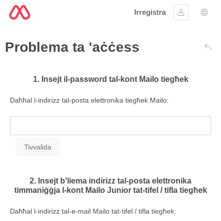
Irregistra
Sinjal
Għaż
Problema ta 'aċċess
Lura
1. Insejt il-password tal-kont Mailo tiegħek
Daħħal l-indirizz tal-posta elettronika tiegħek Mailo:
2. Insejt b'liema indirizz tal-posta elettronika
timmaniġġja l-kont Mailo Junior tat-tifel / tifla tiegħek
Daħħal l-indirizz tal-e-mail Mailo tat-tifel / tifla tiegħek: