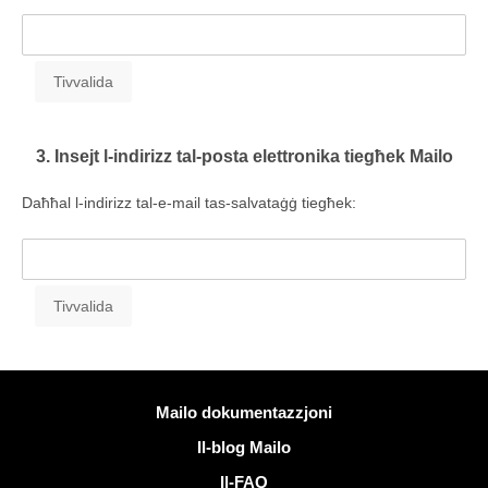
3. Insejt l-indirizz tal-posta elettronika tiegħek Mailo
Daħħal l-indirizz tal-e-mail tas-salvataġġ tiegħek:
Iktar informazzjoni
Mailo dokumentazzjoni
Il-blog Mailo
Il-FAQ