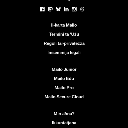
Netwerks soċjali
Facebook
Mastodon
Bluesky
LinkedIn
Instagram
Threads
Links utli
Il-karta Mailo
Termini ta 'Użu
Regoli tal-privatezza
Imsemmija legali
Skopri Mailo
Mailo Junior
Mailo Edu
Mailo Pro
Mailo Secure Cloud
Aktar tagħrif dwar Mailo
Min aħna?
Ikkuntatjana