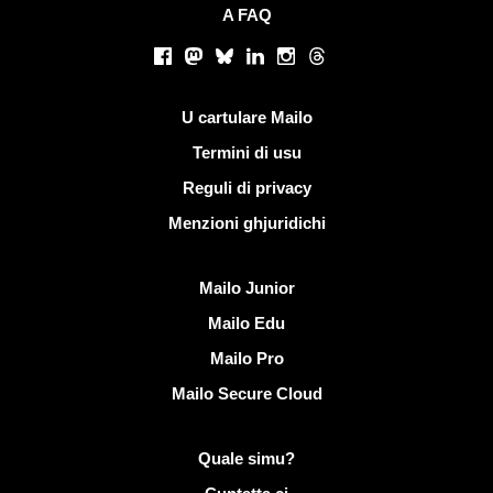
A FAQ
Rete suciale
Facebook
Mastodon
Bluesky
LinkedIn
Instagram
Threads
Ligami utili
U cartulare Mailo
Termini di usu
Reguli di privacy
Menzioni ghjuridichi
Scopre Mailo
Mailo Junior
Mailo Edu
Mailo Pro
Mailo Secure Cloud
Più infurmazione nantu à Mailo
Quale simu?