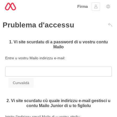
Firma
Firmà lu
Sele
Prublema d'accessu
Dare
1. Vi site scurdatu di a password di u vostru contu
Mailo
Entre u vostru Mailo indirizzu e-mail:
2. Vi site scurdatu cù quale indirizzu e-mail gestisci u
contu Mailo Junior di u to figliolu
Intrite l'indirizzu email Mailo di u vostru zitellu: