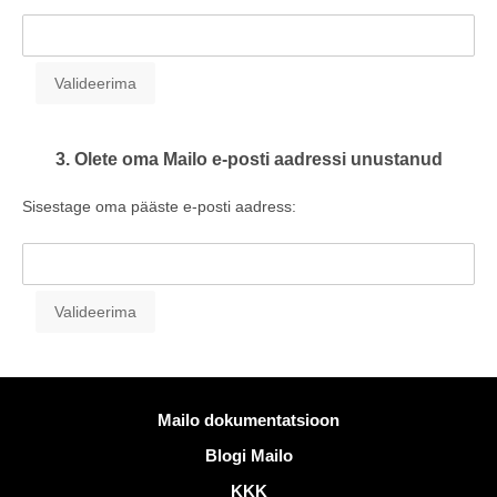
3. Olete oma Mailo e-posti aadressi unustanud
Sisestage oma pääste e-posti aadress:
Rohkem informatsiooni
Mailo dokumentatsioon
Blogi Mailo
KKK