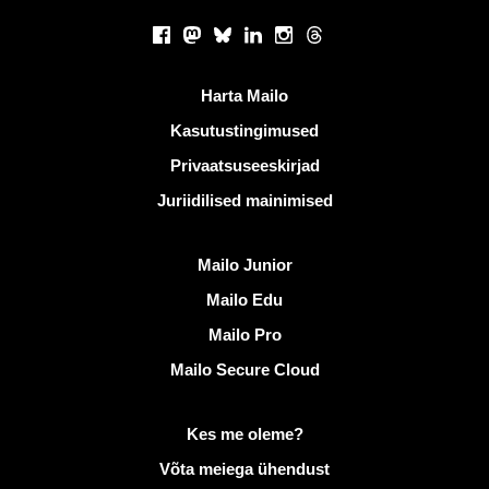
Sotsiaalsed võrgustikud
Facebook
Mastodon
Bluesky
LinkedIn
Instagram
Threads
Kasulikud lingid
Harta Mailo
Kasutustingimused
Privaatsuseeskirjad
Juriidilised mainimised
Avastama Mailo
Mailo Junior
Mailo Edu
Mailo Pro
Mailo Secure Cloud
Lisateave saidil Mailo
Kes me oleme?
Võta meiega ühendust