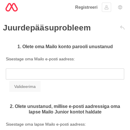
Registreeri
Logi sisse
Keel
Juurdepääsuprobleem
Taga
1. Olete oma Mailo konto parooli unustanud
Sisestage oma Mailo e-posti aadress:
2. Olete unustanud, millise e-posti aadressiga oma
lapse Mailo Junior kontot haldate
Sisestage oma lapse Mailo e-posti aadress: