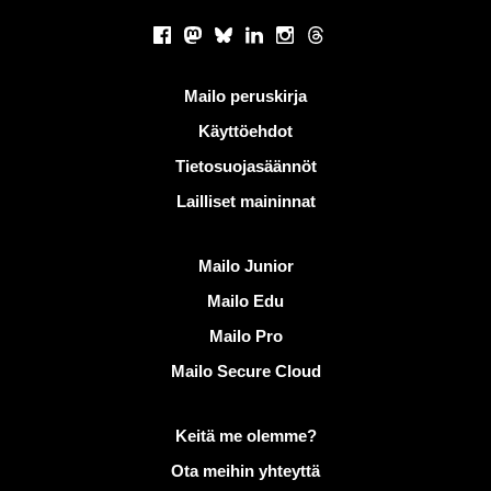
Sosiaaliset verkostot
Facebook
Mastodon
Bluesky
LinkedIn
Instagram
Threads
Hyödyllisiä linkkejä
Mailo peruskirja
Käyttöehdot
Tietosuojasäännöt
Lailliset maininnat
Löydä Mailo
Mailo Junior
Mailo Edu
Mailo Pro
Mailo Secure Cloud
Lisätietoja aiheesta Mailo
Keitä me olemme?
Ota meihin yhteyttä