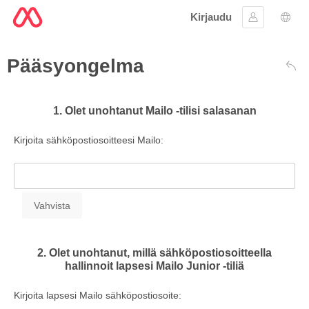
Kirjaudu
Kirjaudu si
Kiele
Pääsyongelma
Taka
1. Olet unohtanut Mailo -tilisi salasanan
Kirjoita sähköpostiosoitteesi Mailo:
2. Olet unohtanut, millä sähköpostiosoitteella
hallinnoit lapsesi Mailo Junior -tiliä
Kirjoita lapsesi Mailo sähköpostiosoite: