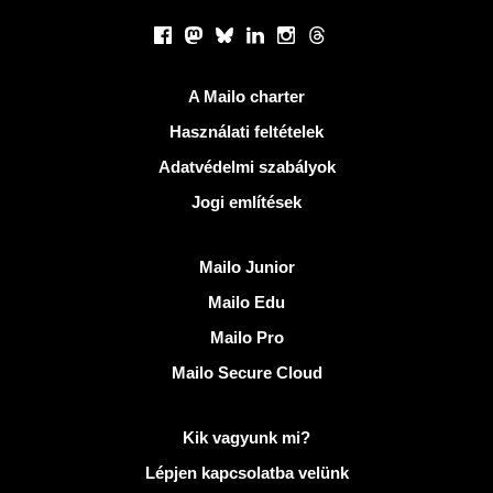
Közösségi hálózatok
Facebook
Mastodon
Bluesky
LinkedIn
Instagram
Threads
Hasznos Linkek
A Mailo charter
Használati feltételek
Adatvédelmi szabályok
Jogi említések
Fedezze fel Mailo
Mailo Junior
Mailo Edu
Mailo Pro
Mailo Secure Cloud
További információ: Mailo
Kik vagyunk mi?
Lépjen kapcsolatba velünk