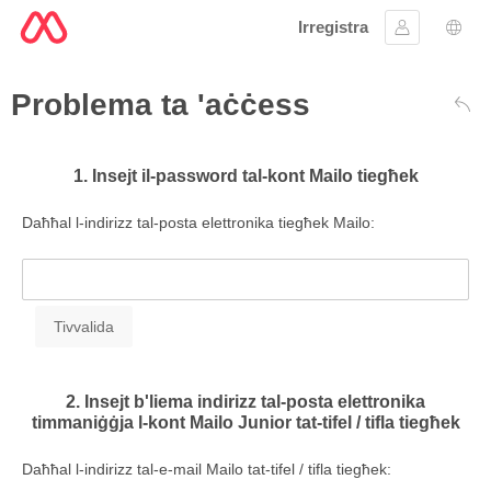
Irregistra
Sinjal
Għaż
Problema ta 'aċċess
Lura
1. Insejt il-password tal-kont Mailo tiegħek
Daħħal l-indirizz tal-posta elettronika tiegħek Mailo:
2. Insejt b'liema indirizz tal-posta elettronika
timmaniġġja l-kont Mailo Junior tat-tifel / tifla tiegħek
Daħħal l-indirizz tal-e-mail Mailo tat-tifel / tifla tiegħek: