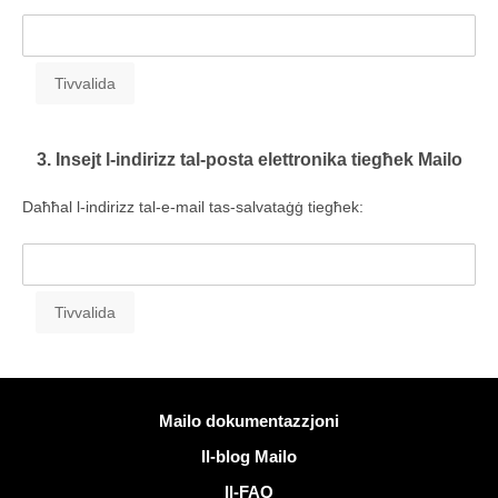
3. Insejt l-indirizz tal-posta elettronika tiegħek Mailo
Daħħal l-indirizz tal-e-mail tas-salvataġġ tiegħek:
Iktar informazzjoni
Mailo dokumentazzjoni
Il-blog Mailo
Il-FAQ