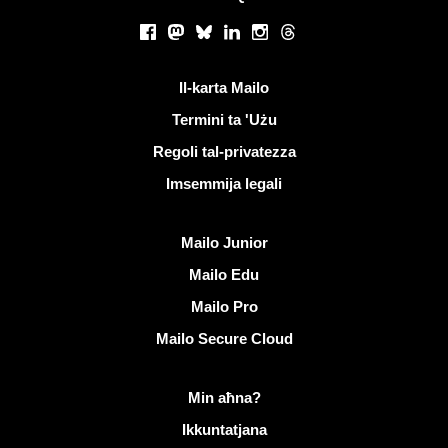
Netwerks soċjali
Facebook
Mastodon
Bluesky
LinkedIn
Instagram
Threads
Links utli
Il-karta Mailo
Termini ta 'Użu
Regoli tal-privatezza
Imsemmija legali
Skopri Mailo
Mailo Junior
Mailo Edu
Mailo Pro
Mailo Secure Cloud
Aktar tagħrif dwar Mailo
Min aħna?
Ikkuntatjana