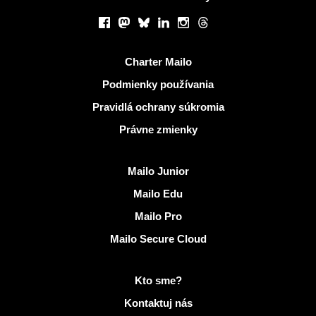
Sociálne siete
Facebook
Mastodon
Bluesky
LinkedIn
Instagram
Threads
Užitočné odkazy
Charter Mailo
Podmienky používania
Pravidlá ochrany súkromia
Právne zmienky
Objaviť Mailo
Mailo Junior
Mailo Edu
Mailo Pro
Mailo Secure Cloud
Viac informácií na Mailo
Kto sme?
Kontaktuj nás