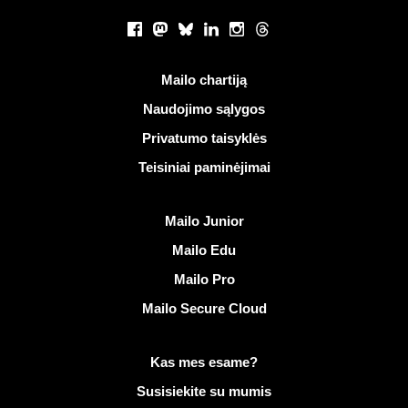
Socialiniai tinklai
Facebook
Mastodon
Bluesky
LinkedIn
Instagram
Threads
Naudingos nuorodos
Mailo chartiją
Naudojimo sąlygos
Privatumo taisyklės
Teisiniai paminėjimai
Atrasti Mailo
Mailo Junior
Mailo Edu
Mailo Pro
Mailo Secure Cloud
Daugiau informacijos apie Mailo
Kas mes esame?
Susisiekite su mumis