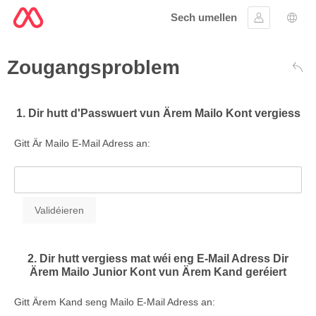
Sech umellen
Umellen
Spro
Zougangsproblem
Zré
1. Dir hutt d'Passwuert vun Ärem Mailo Kont vergiess
Gitt Är Mailo E-Mail Adress an:
2. Dir hutt vergiess mat wéi eng E-Mail Adress Dir
Ärem Mailo Junior Kont vun Ärem Kand geréiert
Gitt Ärem Kand seng Mailo E-Mail Adress an: