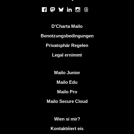
Sozialen Netzwierker
Facebook
Mastodon
Bluesky
LinkedIn
Instagram
Threads
Nëtzlech Linken
D'Charta Mailo
Benotzungsbedingungen
Privatsphär Regelen
Legal ernimmt
Entdeckt Mailo
Mailo Junior
Mailo Edu
Mailo Pro
Mailo Secure Cloud
Méi Info op Mailo
Wien si mir?
Kontaktéiert eis