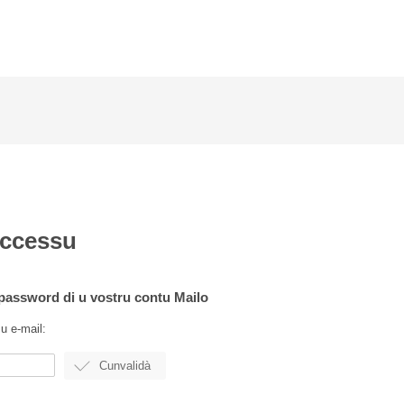
accessu
a password di u vostru contu Mailo
zu e-mail: