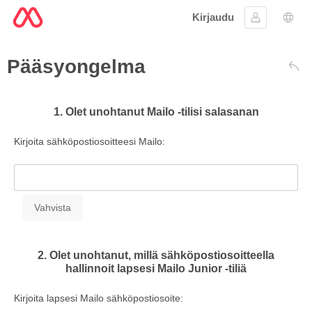
Kirjaudu
Kirjaudu si
Kiele
Pääsyongelma
Taka
1. Olet unohtanut Mailo -tilisi salasanan
Kirjoita sähköpostiosoitteesi Mailo:
2. Olet unohtanut, millä sähköpostiosoitteella
hallinnoit lapsesi Mailo Junior -tiliä
Kirjoita lapsesi Mailo sähköpostiosoite: