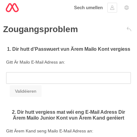
Sech umellen
Umellen
Spro
Zougangsproblem
Zré
1. Dir hutt d'Passwuert vun Ärem Mailo Kont vergiess
Gitt Är Mailo E-Mail Adress an:
2. Dir hutt vergiess mat wéi eng E-Mail Adress Dir
Ärem Mailo Junior Kont vun Ärem Kand geréiert
Gitt Ärem Kand seng Mailo E-Mail Adress an: