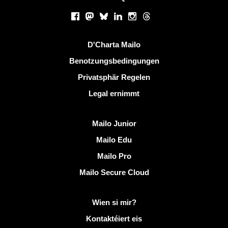
Sozialen Netzwierker
Facebook
Mastodon
Bluesky
LinkedIn
Instagram
Threads
Nëtzlech Linken
D'Charta Mailo
Benotzungsbedingungen
Privatsphär Regelen
Legal ernimmt
Entdeckt Mailo
Mailo Junior
Mailo Edu
Mailo Pro
Mailo Secure Cloud
Méi Info op Mailo
Wien si mir?
Kontaktéiert eis