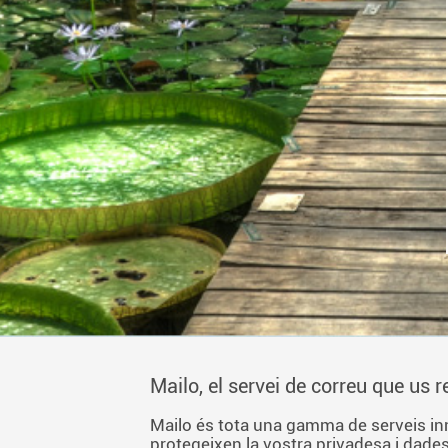
Mailo, el servei de correu que us 
Mailo és tota una gamma de serveis i
protegeixen la vostra privadesa i dades