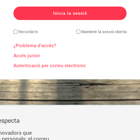
Recorda'm
Mantenir la sessió oberta
¿Problema d'accés?
Accés junior
Autenticació per correu electrònic
respecta
nnovadors que
 personals: el correu