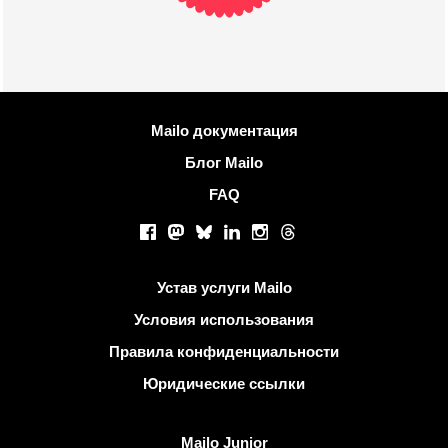
Больше информации
Mailo документация
Блог Mailo
FAQ
Социальные сети
Facebook
Mastodon
Bluesky
LinkedIn
Instagram
Threads
Полезные ссылки
Устав услуги Mailo
Условия использования
Правила конфиденциальности
Юридические ссылки
Узнать Mailo
Mailo Junior