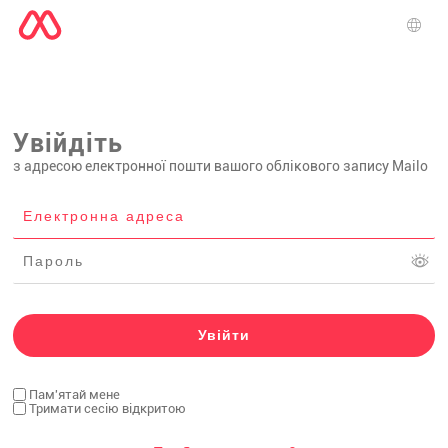
Вибі
Увійдіть
з адресою електронної пошти вашого облікового запису Mailo
Пам'ятай мене
Тримати сесію відкритою