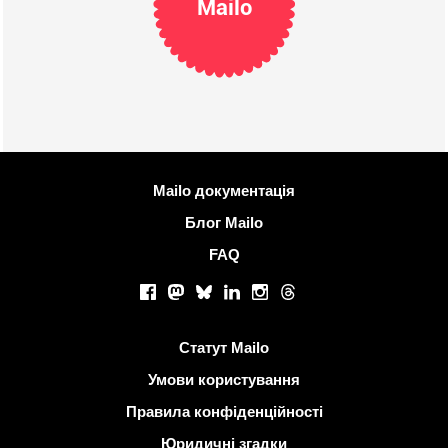
Mailo
Більше інформації
Mailo документація
Блог Mailo
FAQ
Соціальні мережі
Facebook
Mastodon
Bluesky
LinkedIn
Instagram
Threads
Корисні посилання
Статут Mailo
Умови користування
Правила конфіденційності
Юридичні згадки