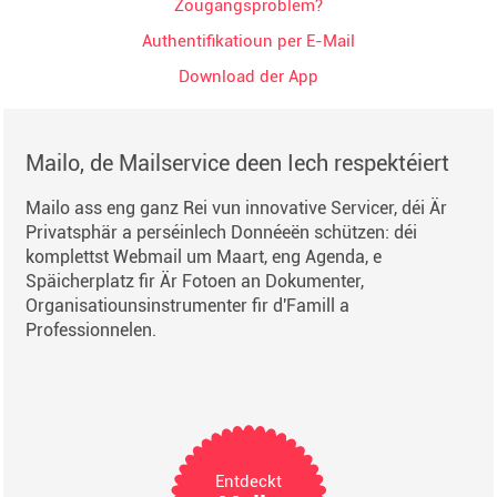
Zougangsproblem?
Authentifikatioun per E-Mail
Download der App
Mailo, de Mailservice deen Iech respektéiert
Mailo ass eng ganz Rei vun innovative Servicer, déi Är
Privatsphär a perséinlech Donnéeën schützen: déi
komplettst Webmail um Maart, eng Agenda, e
Späicherplatz fir Är Fotoen an Dokumenter,
Organisatiounsinstrumenter fir d'Famill a
Professionnelen.
Entdeckt