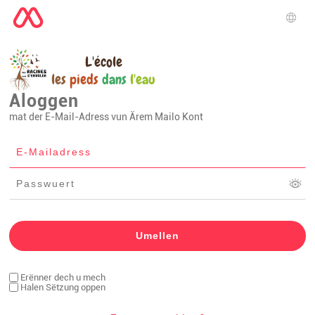
Spro
Aloggen
mat der E-Mail-Adress vun Ärem Mailo Kont
Erënner dech u mech
Halen Sëtzung oppen