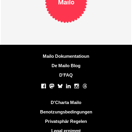
Mailo
Méi Informatiounen
Mailo Dokumentatioun
De Mailo Blog
D'FAQ
Sozialen Netzwierker
Facebook
Mastodon
Bluesky
LinkedIn
Instagram
Threads
Nëtzlech Linken
D'Charta Mailo
Benotzungsbedingungen
Privatsphär Regelen
Legal ernimmt