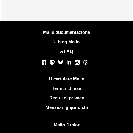
Più infurmazione
Mailo ducumentazione
U blog Mailo
A FAQ
Rete suciale
Facebook
Mastodon
Bluesky
LinkedIn
Instagram
Threads
Ligami utili
U cartulare Mailo
Termini di usu
Reguli di privacy
Menzioni ghjuridichi
Scopre Mailo
Mailo Junior