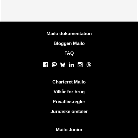
Mere information
Mailo dokumentation
Bloggen Mailo
FAQ
Sociale netværk
Facebook
Mastodon
Bluesky
LinkedIn
Instagram
Threads
Nyttige links
Charteret Mailo
Vilkår for brug
Privatlivsregler
Juridiske omtaler
Opdag Mailo
Mailo Junior