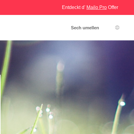
Entdeckt d'
Mailo Pro
Offer
Sech umellen
Sprooc