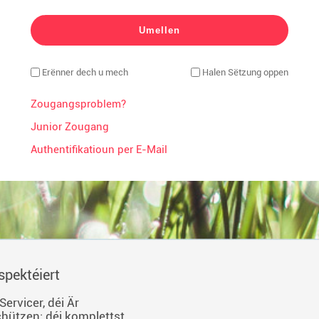
Erënner dech u mech
Halen Sëtzung oppen
Zougangsproblem?
Junior Zougang
Authentifikatioun per E-Mail
spektéiert
ervicer, déi Är
hützen: déi komplettst