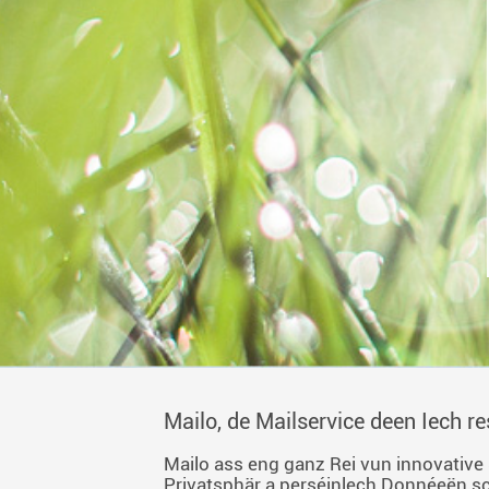
Mailo, de Mailservice deen Iech re
Mailo ass eng ganz Rei vun innovative S
Privatsphär a perséinlech Donnéeën sc