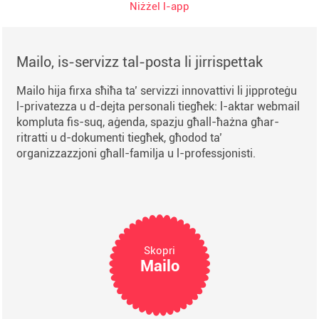
Niżżel l-app
Mailo, is-servizz tal-posta li jirrispettak
Mailo hija firxa sħiħa ta’ servizzi innovattivi li jipproteġu
l-privatezza u d-dejta personali tiegħek: l-aktar webmail
kompluta fis-suq, aġenda, spazju għall-ħażna għar-
ritratti u d-dokumenti tiegħek, għodod ta’
organizzazzjoni għall-familja u l-professjonisti.
Skopri
Mailo