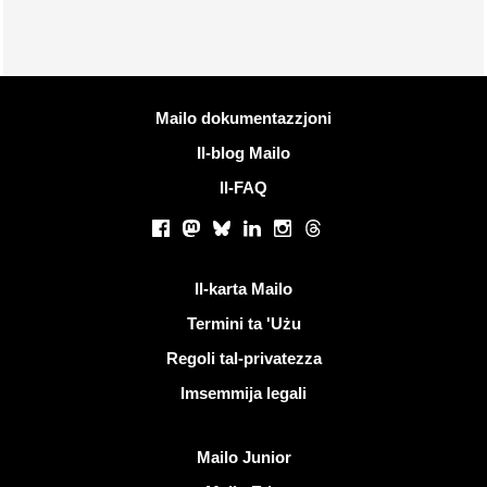
Iktar informazzjoni
Mailo dokumentazzjoni
Il-blog Mailo
Il-FAQ
Netwerks soċjali
Facebook
Mastodon
Bluesky
LinkedIn
Instagram
Threads
Links utli
Il-karta Mailo
Termini ta 'Użu
Regoli tal-privatezza
Imsemmija legali
Skopri Mailo
Mailo Junior