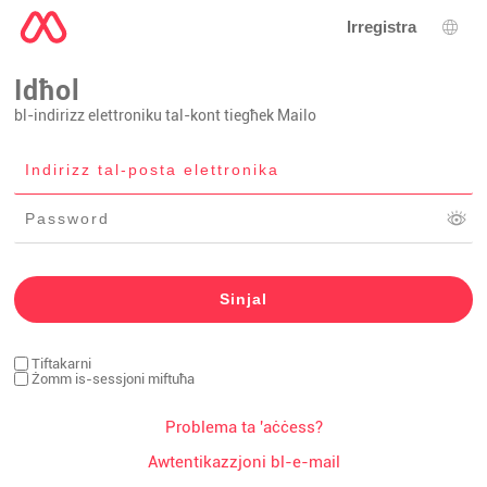
Irregistra
Għaż
Idħol
bl-indirizz elettroniku tal-kont tiegħek Mailo
Tiftakarni
Żomm is-sessjoni miftuħa
Problema ta 'aċċess?
Awtentikazzjoni bl-e-mail