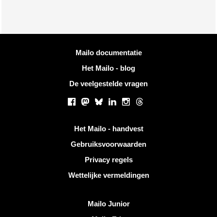
Meer informatie
Mailo documentatie
Het Mailo - blog
De veelgestelde vragen
Sociale netwerken
Facebook
Mastodon
Bluesky
LinkedIn
Instagram
Threads
Handige links
Het Mailo - handvest
Gebruiksvoorwaarden
Privacy regels
Wettelijke vermeldingen
Ontdek Mailo
Mailo Junior