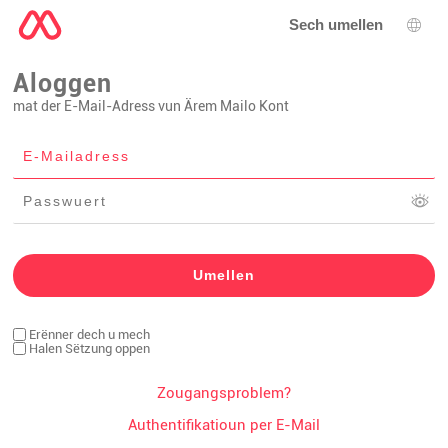
Sech umellen
Spro
Aloggen
mat der E-Mail-Adress vun Ärem Mailo Kont
Erënner dech u mech
Halen Sëtzung oppen
Zougangsproblem?
Authentifikatioun per E-Mail