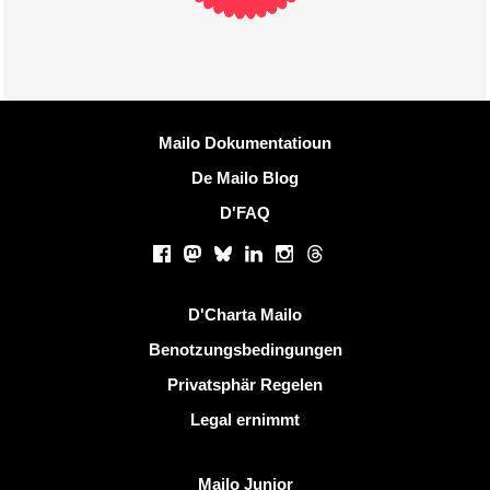
Méi Informatiounen
Mailo Dokumentatioun
De Mailo Blog
D'FAQ
Sozialen Netzwierker
Facebook
Mastodon
Bluesky
LinkedIn
Instagram
Threads
Nëtzlech Linken
D'Charta Mailo
Benotzungsbedingungen
Privatsphär Regelen
Legal ernimmt
Entdeckt Mailo
Mailo Junior