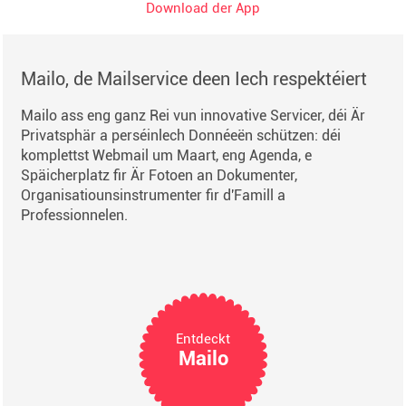
Download der App
Mailo, de Mailservice deen Iech respektéiert
Mailo ass eng ganz Rei vun innovative Servicer, déi Är
Privatsphär a perséinlech Donnéeën schützen: déi
komplettst Webmail um Maart, eng Agenda, e
Späicherplatz fir Är Fotoen an Dokumenter,
Organisatiounsinstrumenter fir d'Famill a
Professionnelen.
Entdeckt
Mailo