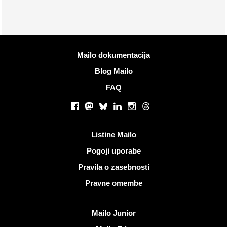
Več informacij
Mailo dokumentacija
Blog Mailo
FAQ
Socialna omrežja
Facebook
Mastodon
Bluesky
LinkedIn
Instagram
Threads
Koristne povezave
Listine Mailo
Pogoji uporabe
Pravila o zasebnosti
Pravne omembe
Odkrijte Mailo
Mailo Junior