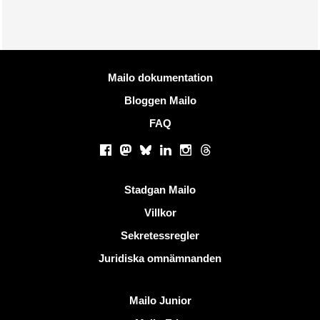
Mer information
Mailo dokumentation
Bloggen Mailo
FAQ
Sociala nätverk
Facebook
Mastodon
Bluesky
LinkedIn
Instagram
Threads
Användbara länkar
Stadgan Mailo
Villkor
Sekretessregler
Juridiska omnämnanden
Upptäck Mailo
Mailo Junior