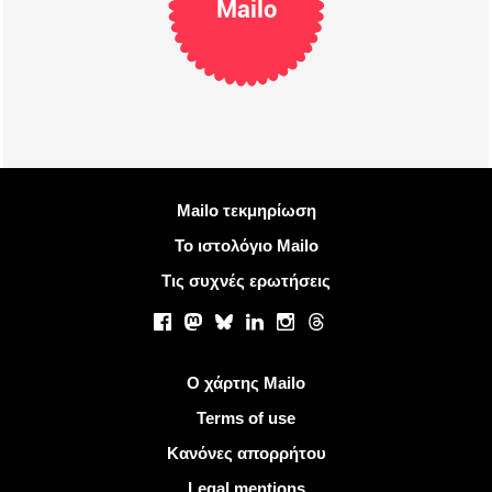
Mailo
Περισσότερες πληροφορίες
Mailo τεκμηρίωση
Το ιστολόγιο Mailo
Τις συχνές ερωτήσεις
Κοινωνικά δίκτυα
Facebook
Mastodon
Bluesky
LinkedIn
Instagram
Threads
Χρήσιμοι σύνδεσμοι
Ο χάρτης Mailo
Terms of use
Κανόνες απορρήτου
Legal mentions