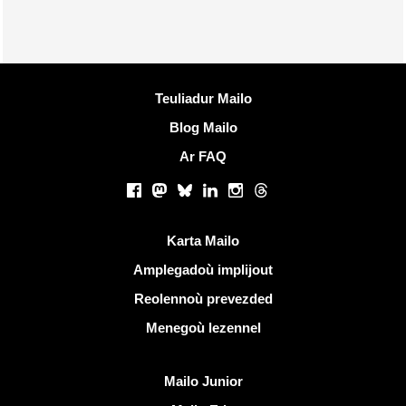
Muioc'h a ditouroù
Teuliadur Mailo
Blog Mailo
Ar FAQ
Rouedadoù sokial |
Facebook
Mastodon
Bluesky
LinkedIn
Instagram
Threads
Liammoù talvoudus
Karta Mailo
Amplegadoù implijout
Reolennoù prevezded
Menegoù lezennel
Dizoloiñ Mailo
Mailo Junior