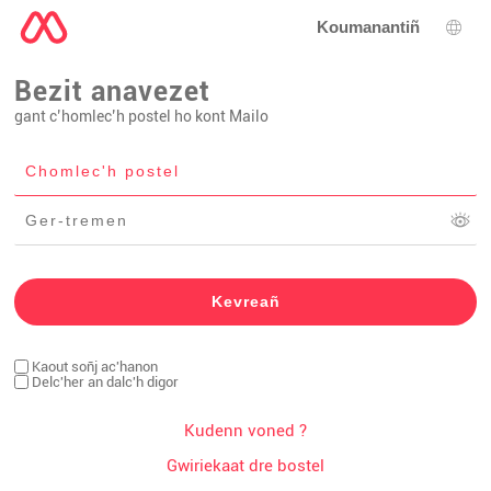
Koumanantiñ
Diba
Bezit anavezet
gant c’homlec’h postel ho kont Mailo
Kaout soñj ac'hanon
Delc'her an dalc'h digor
Kudenn voned ?
Gwiriekaat dre bostel