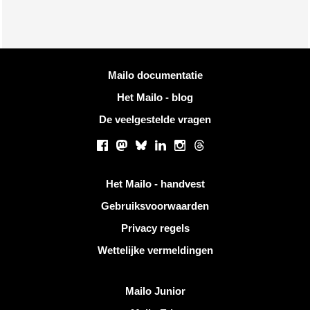
Meer informatie
Mailo documentatie
Het Mailo - blog
De veelgestelde vragen
Sociale netwerken
Facebook
Mastodon
Bluesky
LinkedIn
Instagram
Threads
Handige links
Het Mailo - handvest
Gebruiksvoorwaarden
Privacy regels
Wettelijke vermeldingen
Ontdek Mailo
Mailo Junior