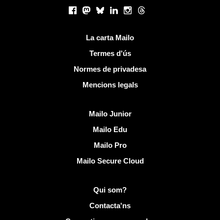
Xarxes socials
Facebook
Mastodon
Bluesky
LinkedIn
Instagram
Threads
Links útils
La carta Mailo
Termes d'ús
Normes de privadesa
Mencions legals
Descobreix Mailo
Mailo Junior
Mailo Edu
Mailo Pro
Mailo Secure Cloud
Més informació sobre Mailo
Qui som?
Contacta'ns