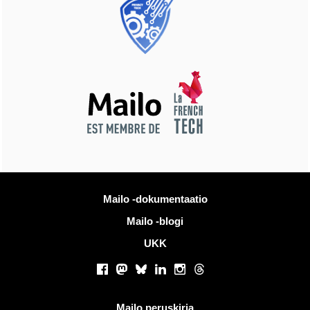
Lisää tietoa
Mailo -dokumentaatio
Mailo -blogi
UKK
Sosiaaliset verkostot
Facebook
Mastodon
Bluesky
LinkedIn
Instagram
Threads
Hyödyllisiä linkkejä
Mailo peruskirja