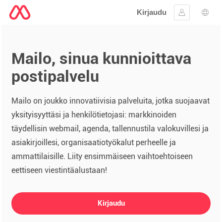
Kirjaudu
Kirjaudu si
Kiele
Mailo, sinua kunnioittava
postipalvelu
Mailo on joukko innovatiivisia palveluita, jotka suojaavat
yksityisyyttäsi ja henkilötietojasi: markkinoiden
täydellisin webmail, agenda, tallennustila valokuvillesi ja
asiakirjoillesi, organisaatiotyökalut perheelle ja
ammattilaisille. Liity ensimmäiseen vaihtoehtoiseen
eettiseen viestintäalustaan!
Kirjaudu