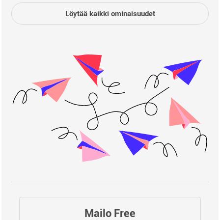
Löytää kaikki ominaisuudet
Mailo Free