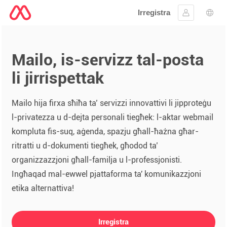
Irregistra
Sinjal
Għaż
Mailo, is-servizz tal-posta
li jirrispettak
Mailo hija firxa sħiħa ta’ servizzi innovattivi li jipproteġu
l-privatezza u d-dejta personali tiegħek: l-aktar webmail
kompluta fis-suq, aġenda, spazju għall-ħażna għar-
ritratti u d-dokumenti tiegħek, għodod ta’
organizzazzjoni għall-familja u l-professjonisti.
Ingħaqad mal-ewwel pjattaforma ta' komunikazzjoni
etika alternattiva!
Irregistra