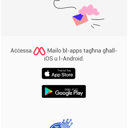
Aċċessa
Mailo bl-apps tagħna għall-
iOS u l-Android.
Tniżżel fuq
ĠIBU FUQ