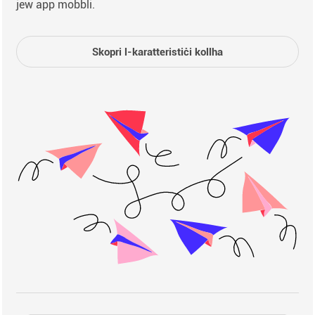
jew app mobbli.
Skopri l-karatteristiċi kollha