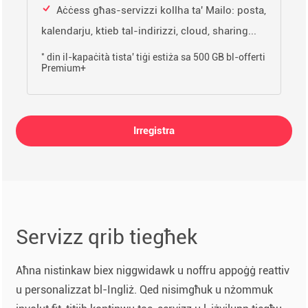
Aċċess għas-servizzi kollha ta' Mailo: posta,
kalendarju, ktieb tal-indirizzi, cloud, sharing...
*
din il-kapaċità tista' tiġi estiża sa 500 GB bl-offerti
Premium+
Irregistra
Servizz qrib tiegħek
Aħna nistinkaw biex niggwidawk u noffru appoġġ reattiv
u personalizzat bl-Ingliż. Qed nisimgħuk u nżommuk