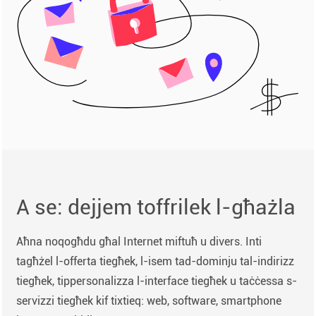
A se: dejjem toffrilek l-għażla
Aħna noqogħdu għal Internet miftuħ u divers. Inti
tagħżel l-offerta tiegħek, l-isem tad-dominju tal-indirizz
tiegħek, tippersonalizza l-interface tiegħek u taċċessa s-
servizzi tiegħek kif tixtieq: web, software, smartphone