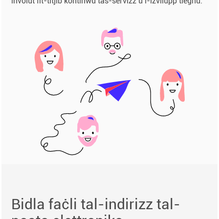
involut fit-titjib kontinwu tas-servizz u l-iżvilupp tiegħu.
Bidla faċli tal-indirizz tal-