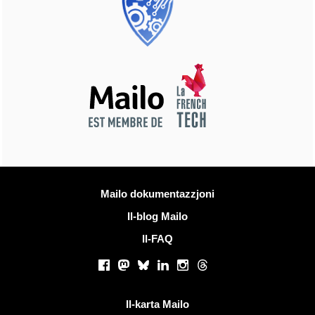
Iktar informazzjoni
Mailo dokumentazzjoni
Il-blog Mailo
Il-FAQ
Netwerks soċjali
Facebook
Mastodon
Bluesky
LinkedIn
Instagram
Threads
Links utli
Il-karta Mailo