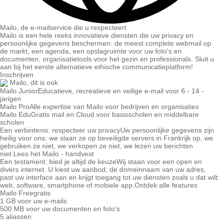
Mailo, de e-mailservice die u respecteert
Mailo is een hele reeks innovatieve diensten die uw privacy en
persoonlijke gegevens beschermen: de meest complete webmail op
de markt, een agenda, een opslagruimte voor uw foto's en
documenten, organisatietools voor het gezin en professionals. Sluit u
aan bij het eerste alternatieve ethische communicatieplatform!
Inschrijven
Mailo, dit is ook
Mailo Junior
Educatieve, recreatieve en veilige e-mail voor 6 - 14 -
jarigen
Mailo Pro
Alle expertise van Mailo voor bedrijven en organisaties
Mailo Edu
Gratis mail en Cloud voor basisscholen en middelbare
scholen
Een verbintenis: respecteer uw privacy
Uw persoonlijke gegevens zijn
heilig voor ons: we slaan ze op beveiligde servers in Frankrijk op, we
gebruiken ze niet, we verkopen ze niet, we lezen uw berichten
niet.
Lees het Mailo - handvest
Een testament: bied je altijd de keuze
Wij staan ​​voor een open en
divers internet. U kiest uw aanbod, de domeinnaam van uw adres,
past uw interface aan en krijgt toegang tot uw diensten zoals u dat wilt:
web, software, smartphone of mobiele app.
Ontdek alle features
Mailo Free
gratis
1 GB voor uw e-mails
500 MB voor uw documenten en foto's
5 aliassen