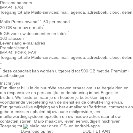
Reclamebanners
IMAP4, EAS
Toegang tot alle Mailo-services: mail, agenda, adresboek, cloud, delen
...
Mailo Premium
vanaf 1.50 per maand
*
20 GB voor uw e-mails
*
5 GB voor uw documenten en foto's
100 aliassen
Levenslang e-mailadres
Premiebijstand
IMAP4, POP3, EAS
Toegang tot alle Mailo-services: mail, agenda, adresboek, cloud, delen
...
*
deze capaciteit kan worden uitgebreid tot 500 GB met de Premium+
aanbiedingen
Inschrijven
Een dienst bij u in de buurt
We streven ernaar om u te begeleiden en
om responsieve en persoonlijke ondersteuning in het Engels te
bieden. We luisteren naar je en houden je betrokken bij de
voortdurende verbetering van de dienst en de ontwikkeling ervan.
Een gemakkelijke wijziging van het e-mailadres
Berichten, contacten en
gebeurtenissen ophalen bij uw oude mailprovider, een
mailforwardingsysteem opzetten en uw nieuwe adres naar al uw
contacten sturen: Mailo maakt uw leven eenvoudiger!
Inschrijven
Toegang tot
Mailo met onze iOS- en Android-apps.
Download op het
DOE HET AAN